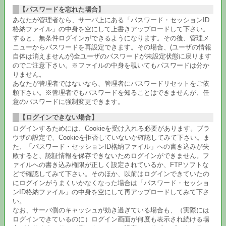
【パスワードを忘れた場合】
あなたが管理者なら、サーバ上にある「パスワード・セッションID
格納ファイル」の中身を空にして上書きアップロードして下さい。
すると、無条件ログインができるようになります。その後、管理メ
ニューからパスワードを再設定できます。その場合、(ユーザの情報
自体は消えませんが)全ユーザのパスワードが未設定状態に戻ります
のでご注意下さい。※ファイルの中身を覗いてもパスワードは分か
りません。
あなたが管理者ではないなら、管理者にパスワードリセットをご依
頼下さい。※管理者でもパスワードを知ることはできませんが、任
意のパスワードに強制変更できます。
【ログインできない場合】
ログインするためには、Cookieを受け入れる必要があります。ブラ
ウザの設定で、Cookieを拒否していないか確認してみて下さい。ま
た、「パスワード・セッションID格納ファイル」への書き込みが失
敗すると、認証情報を保存できないためログインができません。フ
ァイルへの書き込み権限が正しく設定されているか、FTPソフトな
どで確認してみて下さい。そのほか、以前はログインできていたの
にログインがうまくいかなくなった場合は「パスワード・セッショ
ンID格納ファイル」の中身を空にして再アップロードしてみて下さ
い。
なお、サーバ側のキャッシュが効き過ぎている場合も、（実際には
ログインできているのに）ログイン画面が何度も表示され続ける場